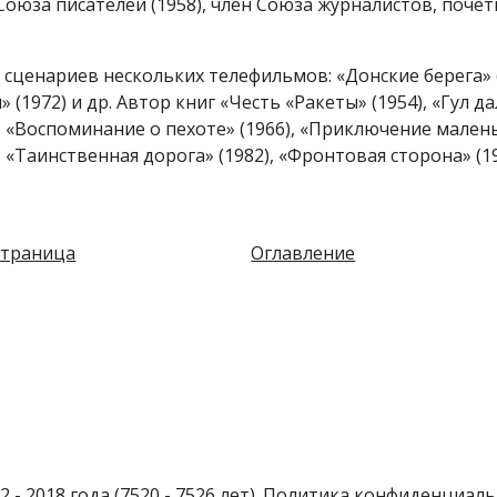
Союза писателей (1958), член Союза журналистов, поче
 сценариев нескольких телефильмов: «Донские берега» 
 (1972) и др. Автор книг «Честь «Ракеты» (1954), «Гул д
), «Воспоминание о пехоте» (1966), «Приключение мале
, «Таинственная дорога» (1982), «Фронтовая сторона» (19
страница
Оглавление
2 - 2018 года (7520 - 7526 лет).
Политика конфиденциаль