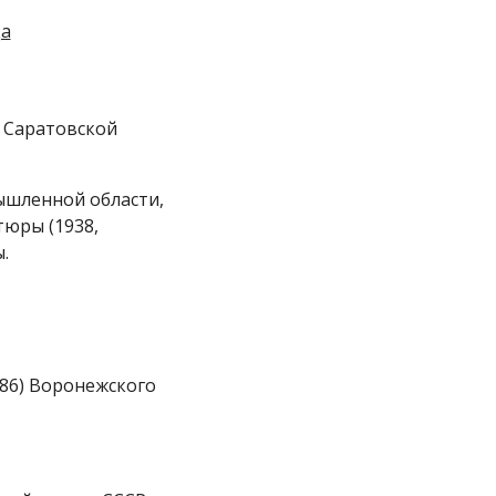
а
 Саратовской
мышленной области,
тюры (1938,
.
986) Воронежского