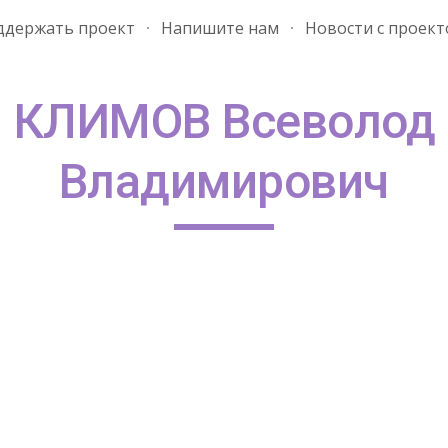
ддержать проект
Напишите нам
Новости с проект
ip to main content
Skip to navigat
КЛИМОВ Всеволод
Владимирович