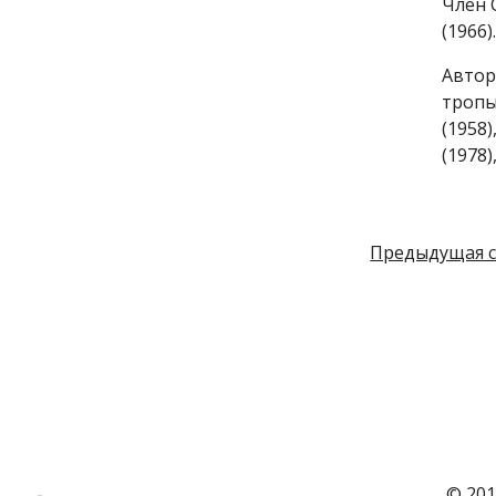
Член 
(1966).
Автор
тропы»
(1958
(1978)
Предыдущая 
© 201