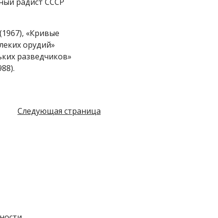
тный радист СССР
(1967), «Кривые
алеких орудий»
ньких разведчиков»
88).
Следующая страница
ности