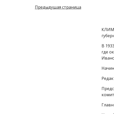
Предыдущая страница
КЛИМО
губерн
В 193
где о
Ивано
Начин
Редак
Предс
комит
Главн