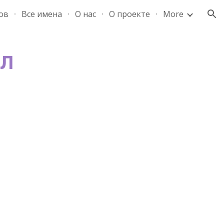
ов
Все имена
О нас
О проекте
More
ion
л