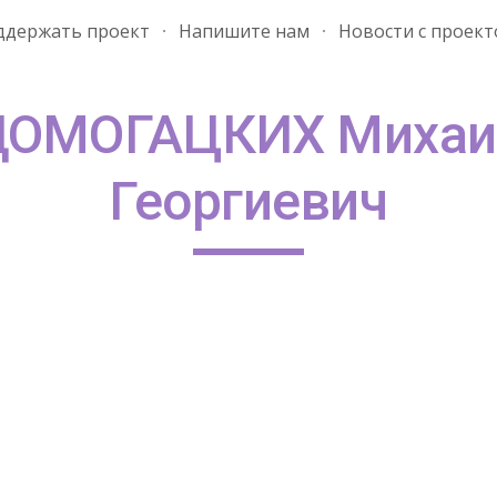
ддержать проект
Напишите нам
Новости с проект
ip to main content
Skip to navigat
ДОМОГАЦКИХ Михаи
Георгиевич